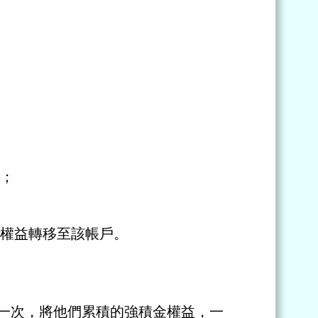
；
權益轉移至該帳戶。
每年一次，將他們累積的強積金權益，一