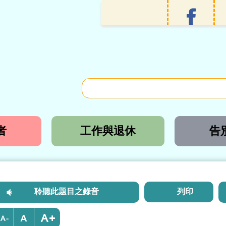
者
工作與退休
告
聆聽此題目之錄音
列印
+
-