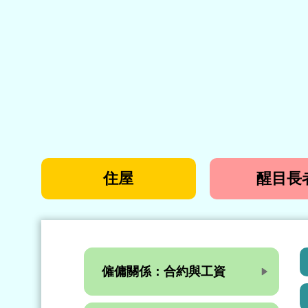
住屋
醒目長
僱傭關係：合約與工資