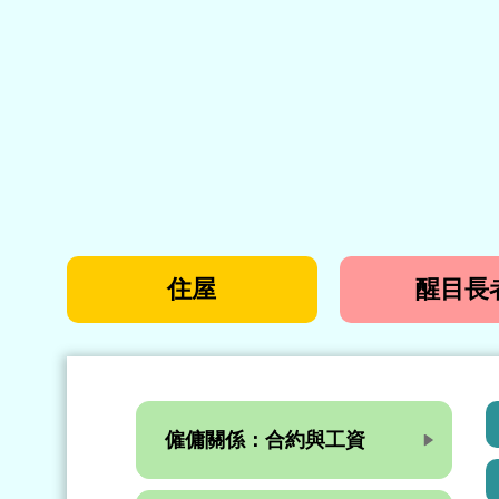
住屋
醒目長
僱傭關係：合約與工資