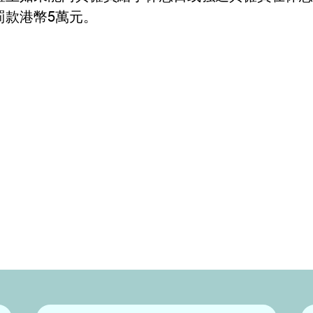
罰款港幣5萬元。