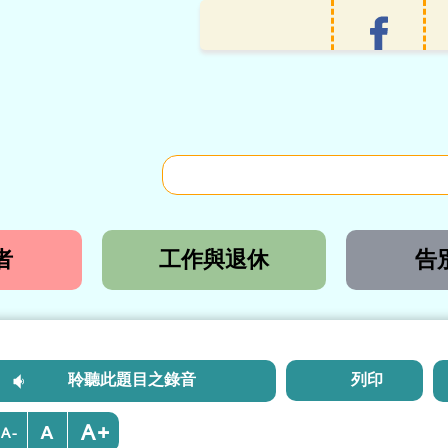
者
工作與退休
告
聆聽此題目之錄音
列印
+
-