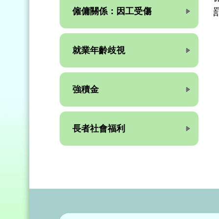
僱傭關係：因工受傷
就業年齡歧視
強積金
長者社會福利