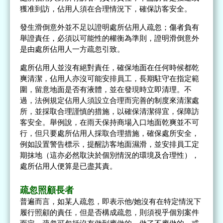
獲准到訪，佔用人須在合理情況下，確保訪客安全。
發生滑倒意外並不足以證明處所佔用人疏忽；傷者負有
舉證責任，必須以可能性的權衡為準則，證明滑倒意外
是由處所佔用人一方疏忽引致。
處所佔用人並沒有絕對責任，確保地面在任何時候都乾
爽清潔，佔用人亦沒可能安排員工，長期駐守在指定範
圍，留意地面是否有液體，並在發現時立即清理。不
過，法例規定佔用人須設立合理而完善的制度來清潔處
所，並採取合理謹慎的措施，以確保清潔得宜，保障訪
客安全。舉例說，在雨天保持商場入口地面乾爽並不可
行，但只要處所佔用人採取合理措施，確保處所安全，
例如設置警告標示，提醒訪客地面濕滑，並安排員工定
期抹地（這亦必然取決於個別情況的環境及合理性），
處所佔用人便算是已盡其責。
疏忽照顧長者
普遍而言，如某人疏忽，即表示他/她沒有在特定情況下
履行照顧的責任，但是否構成疏忽，則須視乎個別案件