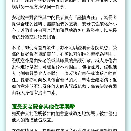
而定。疏忽可包括沒有做到應做的、做了不應做的，或
誤以另一種方法做同一件事。
安老院舍對留宿其中的長者負有「謹慎責任」，為長者
提供合理的照料，照顧他們的需要。安老院舍須格外小
心，以防止任何可合理地預見的疏忽行為發生，以免長
者的身體或財物受損害。
不過，即使有意外發生，亦不足以證明安老院疏忽。受
傷的長者負有舉證責任，必須以可能性的權衡為準則，
證明意外是由安老院或其職員的失誤引致。就人身傷害
案件進行舉證，可建基於不同因由，包括疏忽、侵犯他
人（例如襲擊他人身體）、違反法定責任或違反合約責
任。長者亦可向故意傷害他們的人，申索金錢賠償；但
如何意外並不涉及任何人的失誤或疏忽，傷者便沒有因
由就人身傷害提出申索。
遭受安老院舍其他住客襲擊
如受害人能證明被告向他蓄意或疏忽地施襲，被告侵犯
他人的指控便告成立。
在任何情況下，您應向有處理意外索償經驗的律師諮詢