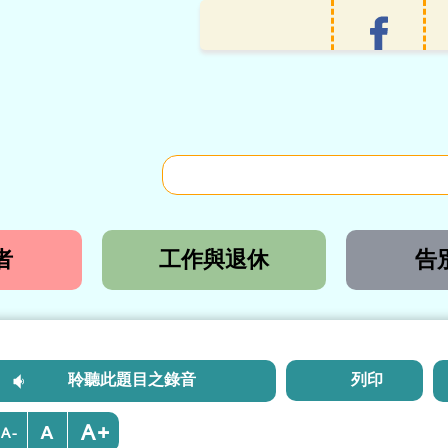
者
工作與退休
告
聆聽此題目之錄音
列印
+
-