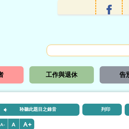
者
工作與退休
告
聆聽此題目之錄音
列印
+
-