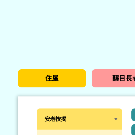
住屋
醒目長
安老按揭