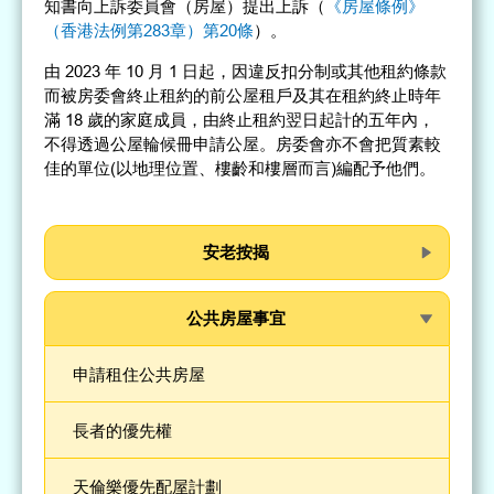
知書向上訴委員會（房屋）提出上訴（
《房屋條例》
（香港法例第283章）第20條
）。
由 2023 年 10 月 1 日起，因違反扣分制或其他租約條款
而被房委會終止租約的前公屋租戶及其在租約終止時年
滿 18 歲的家庭成員，由終止租約翌日起計的五年內，
不得透過公屋輪候冊申請公屋。房委會亦不會把質素較
佳的單位(以地理位置、樓齡和樓層而言)編配予他們。
安老按揭
公共房屋事宜
申請租住公共房屋
長者的優先權
天倫樂優先配屋計劃