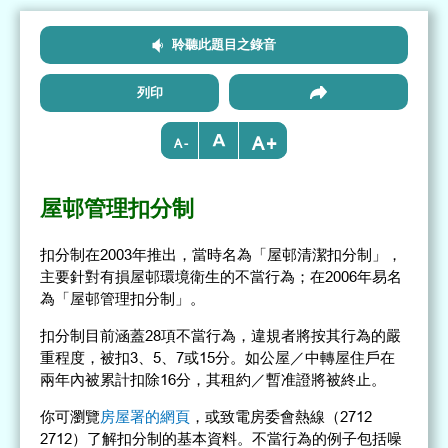
聆聽此題目之錄音
列印
+
-
屋邨管理扣分制
扣分制在2003年推出，當時名為「屋邨清潔扣分制」，
主要針對有損屋邨環境衛生的不當行為；在2006年易名
為「屋邨管理扣分制」。
扣分制目前涵蓋28項不當行為，違規者將按其行為的嚴
重程度，被扣3、5、7或15分。如公屋／中轉屋住戶在
兩年內被累計扣除16分，其租約／暫准證將被終止。
你可瀏覽
房屋署的網頁
，或致電房委會熱線（2712
2712）了解扣分制的基本資料。不當行為的例子包括噪