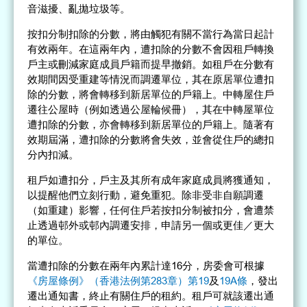
音滋擾、亂拋垃圾等。
按扣分制扣除的分數，將由觸犯有關不當行為當日起計
有效兩年。在這兩年內，遭扣除的分數不會因租戶轉換
戶主或刪減家庭成員戶籍而提早撤銷。如租戶在分數有
效期間因受重建等情況而調遷單位，其在原居單位遭扣
除的分數，將會轉移到新居單位的戶籍上。中轉屋住戶
遷往公屋時（例如透過公屋輪候冊），其在中轉屋單位
遭扣除的分數，亦會轉移到新居單位的戶籍上。隨著有
效期屆滿，遭扣除的分數將會失效，並會從住戶的總扣
分內扣減。
租戶如遭扣分，戶主及其所有成年家庭成員將獲通知，
以提醒他們立刻行動，避免重犯。除非受非自願調遷
（如重建）影響，任何住戶若按扣分制被扣分，會遭禁
止透過邨外或邨內調遷安排，申請另一個或更佳／更大
的單位。
當遭扣除的分數在兩年內累計達16分，房委會可根據
《房屋條例》（香港法例第283章）第19
及
19A條
，發出
遷出通知書，終止有關住戶的租約。租戶可就該遷出通