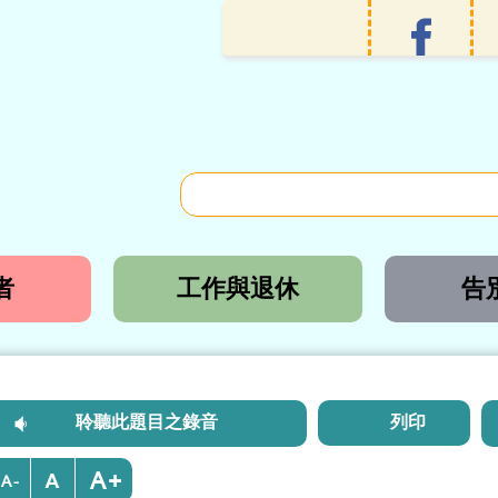
者
工作與退休
告
聆聽此題目之錄音
列印
+
-