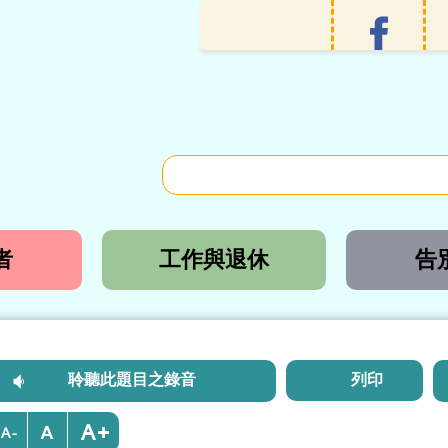
者
工作與退休
告
聆聽此題目之錄音
列印
+
-