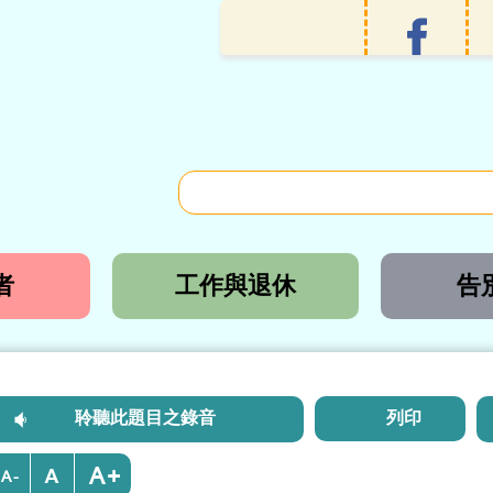
者
工作與退休
告
聆聽此題目之錄音
列印
+
-