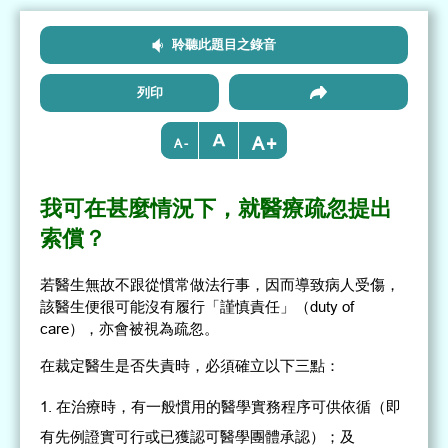
聆聽此題目之錄音
列印
+
-
我可在甚麼情況下，就醫療疏忽提出
索償？
若醫生無故不跟從慣常做法行事，因而導致病人受傷，
該醫生便很可能沒有履行「謹慎責任」（duty of
care），亦會被視為疏忽。
在裁定醫生是否失責時，必須確立以下三點：
在治療時，有一般慣用的醫學實務程序可供依循（即
有先例證實可行或已獲認可醫學團體承認）；及