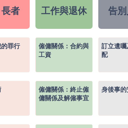
目長者
工作與退休
告別
犯的罪行
僱傭關係：合約與
訂立遺囑
工資
配
術
僱傭關係：終止僱
身後事的
傭關係及解僱事宜