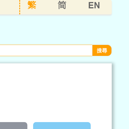
EN
繁
简