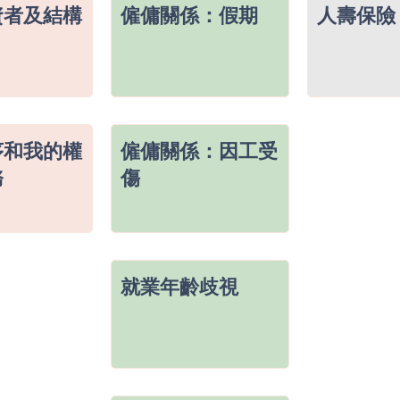
資者及結構
僱傭關係：假期
人壽保險
序和我的權
僱傭關係：因工受
務
傷
就業年齡歧視