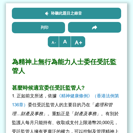
聆聽此題目之錄音
列印
+
-
為精神上無行為能力人士委任受託監
管人
甚麼時候適宜委任受託監管人?
正如前文所述，依據
《精神健康條例》（香港法例第
136章）
委任受託監管人的主要目的乃在「
處理和管
理
…
財產及事務
」。重點正是「
財產及事務
」。有別於
監護人每月只能持有、收取或支付上限港幣20,000元，
受託監管人擁有更廣泛的權力，可以控制及管理精神上