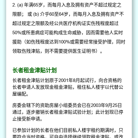
(a) 年满65岁，而每月入息及拥有资产不超过规定之
限额； 或 (b) 介乎60至64岁，而每月入息及拥有资产不
超过规定之限额及经公共医疗机构证实伤残程度超过
50%或所患病症可能构成生命威胁，因而需要他人实时
援助（如伤残程度达到100%或需要经常接受护理，同时
领取伤残津贴，则不需要提供医生证明书）。
长者租金津贴计划
长者租金津贴计划原于2001年8月起试行，向合资格的
长者申请人发放现金租金津贴，租住私人楼宇以代替公
屋编配。
房委会辖下的资助房屋小组委员会已在2003年9月25日
通过，逐步撤销长者租金津贴试验计划；此计划现已停
止接受新申请。
已参加计划的长者在他们目前私人楼宇租约期满时，只
要符合当时资格，可自由选择继续领取租金津贴，或改