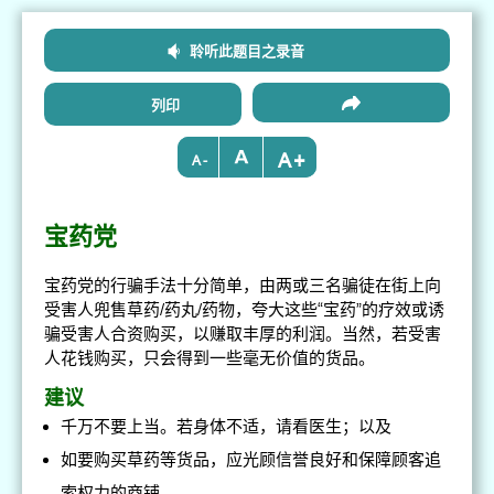
聆听此题目之录音
列印
+
-
宝药党
宝药党的行骗手法十分简单，由两或三名骗徒在街上向
受害人兜售草药/药丸/药物，夸大这些“宝药”的疗效或诱
骗受害人合资购买，以赚取丰厚的利润。当然，若受害
人花钱购买，只会得到一些毫无价值的货品。
建议
千万不要上当。若身体不适，请看医生；以及
如要购买草药等货品，应光顾信誉良好和保障顾客追
索权力的商铺