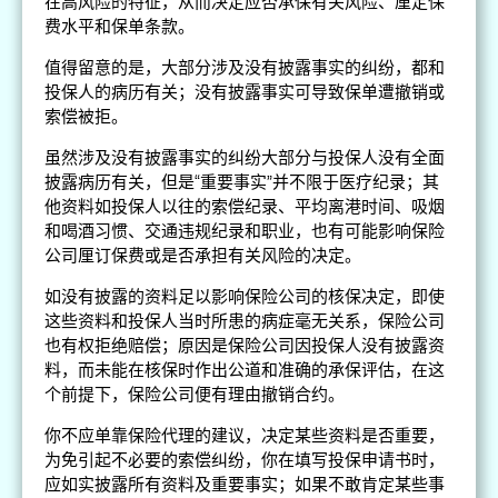
在高风险的特征，从而决定应否承保有关风险、厘定保
费水平和保单条款。
值得留意的是，大部分涉及没有披露事实的纠纷，都和
投保人的病历有关；没有披露事实可导致保单遭撤销或
索偿被拒。
虽然涉及没有披露事实的纠纷大部分与投保人没有全面
披露病历有关，但是“重要事实”并不限于医疗纪录；其
他资料如投保人以往的索偿纪录、平均离港时间、吸烟
和喝酒习惯、交通违规纪录和职业，也有可能影响保险
公司厘订保费或是否承担有关风险的决定。
如没有披露的资料足以影响保险公司的核保决定，即使
这些资料和投保人当时所患的病症毫无关系，保险公司
也有权拒绝赔偿；原因是保险公司因投保人没有披露资
料，而未能在核保时作出公道和准确的承保评估，在这
个前提下，保险公司便有理由撤销合约。
你不应单靠保险代理的建议，决定某些资料是否重要，
为免引起不必要的索偿纠纷，你在填写投保申请书时，
应如实披露所有资料及重要事实；如果不敢肯定某些事