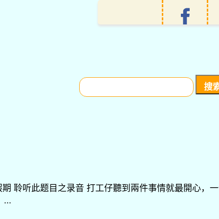
搜
索：
雇佣关系：假期 聆听此题目之录音 打工仔聽到兩件事情就最開
..