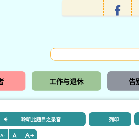
者
工作与退休
告
聆听此题目之录音
列印
+
-