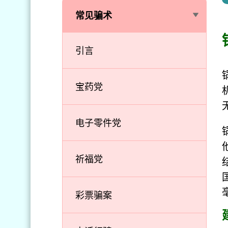
常见骗术
引言
宝药党
电子零件党
祈福党
彩票骗案