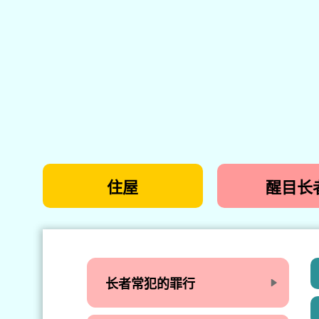
住屋
醒目长
长者常犯的罪行