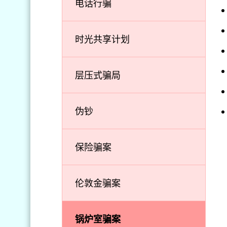
电话行骗
时光共享计划
层压式骗局
伪钞
保险骗案
伦敦金骗案
锅炉室骗案