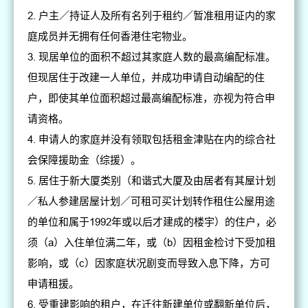
户主／持证人及所有名列于租约／暂准租用证内的家
庭成员并无拥有任何香港住宅物业。
现居单位的面积不超过其家庭人数的最高编配标准。
但现居住于改建一人单位，并成功申请自动编配的住
户，即使其单位面积超过最高编配标准，亦视为符合申
请资格。
申请人的家庭并没有领取包括租金津贴在内的综合社
会保障援助金（综援）。
居住于新大厦类别（和谐式大厦及由居者有其屋计划
／私人参建居屋计划／可租可买计划转作租住公屋用途
的单位和属于1992年或以后才建成的楼宇）的住户，必
须（a）入住单位满二年，或（b）因租金检讨下受加租
影响，或（c）因家庭状况剧变而导致入息下降，方可
申请租援。
受重建影响的租户，在迁往新建单位或翻新单位后，