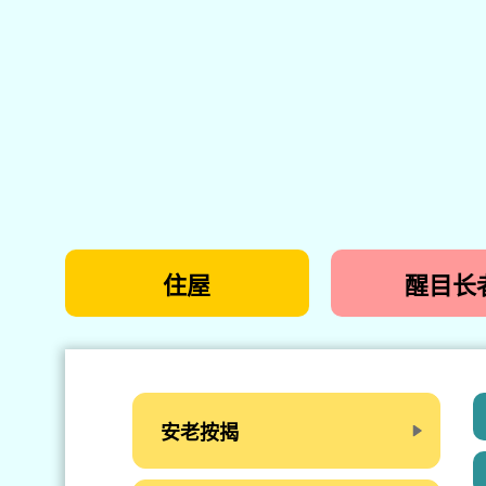
住屋
醒目长
安老按揭