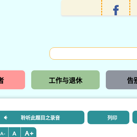
者
工作与退休
告
聆听此题目之录音
列印
+
-