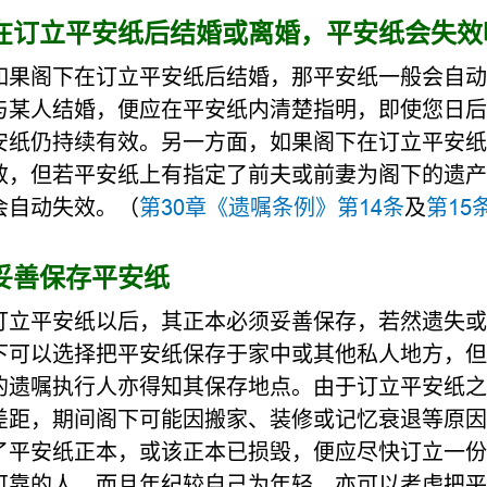
在订立平安纸后结婚或离婚，平安纸会失效
如果阁下在订立平安纸后结婚，那平安纸一般会自动
与某人结婚，便应在平安纸内清楚指明，即使您日后与
安纸仍持续有效。另一方面，如果阁下在订立平安纸
效，但若平安纸上有指定了前夫或前妻为阁下的遗产
会自动失效。（
第30章《遗嘱条例》第14条
及
第15
妥善保存平安纸
订立平安纸以后，其正本必须妥善保存，若然遗失或
下可以选择把平安纸保存于家中或其他私人地方，但
的遗嘱执行人亦得知其保存地点。由于订立平安纸之
差距，期间阁下可能因搬家、装修或记忆衰退等原因
了平安纸正本，或该正本已损毁，便应尽快订立一份
可靠的人，而且年纪较自己为年轻，亦可以考虑把平