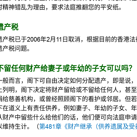
时精神错乱为理由，要求法庭推翻您的平安纸。
遗产税
遗产税已于2006年2月11日取消，根据目前的香
遗产税问题。
不留任何财产给妻子或年幼的子女可以吗？
一般而言，阁下可自由决定如何分配遗产，即是说，
上列明，阁下决定将财产留给或不留给任何人，甚至
捐给慈善机构，或曾经照顾阁下的看护或邻居。但若
下在道义上有责任供养，例如妻子、年幼的子女、年
从财产中留些什么给他们的话，他们便可向法庭申请
以维持生计。（
第481章《财产继承（供养遗属及受