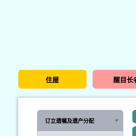
住屋
醒目长
订立遗嘱及遗产分配