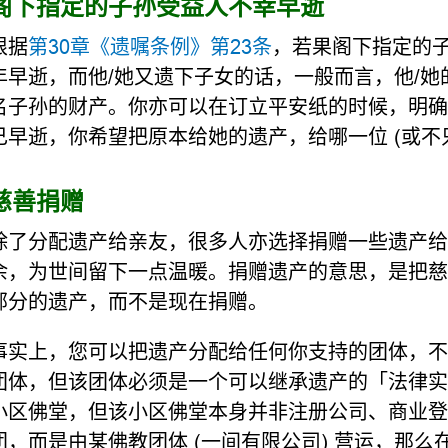
阁下指定的子孙受益人不幸早逝
根据
第30章《遗嘱条例》第23条
，若果阁下指定的
年早逝，而他/她又遗下子女的话，一般而言，他/
名子孙的财产。你亦可以在订立平安纸的时候，明确
己早逝，你希望把原本给她的遗产，给哪一位 (或不
慈善捐赠
除了分配遗产给亲友，很多人亦选择捐赠一些遗产给
余，为世间留下一点温暖。捐赠遗产的意思，是把慈
部分的遗产，而不是现在捐赠。
事实上，您可以把遗产分配给任何你支持的团体，不
团体，但该团体必须是一个可以继承遗产的「法律实
小区佛堂，但该小区佛堂本身并非注册公司、商业登
团，而是由某佛教团体 (一间有限公司) 营运，那