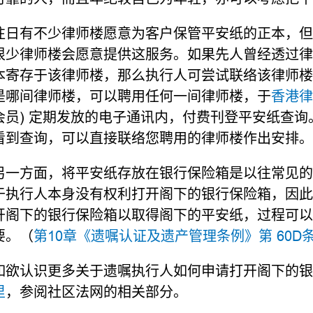
往日有不少律师楼愿意为客户保管平安纸的正本，但
很少律师楼会愿意提供这服务。如果先人曾经透过律
本寄存于该律师楼，那么执行人可尝试联络该律师楼
是哪间律师楼，可以聘用任何一间律师楼，于
香港律
会员) 定期发放的电子通讯内，付费刊登平安纸查
看到查询，可以直接联络您聘用的律师楼作出安排。
另一方面，将平安纸存放在银行保险箱是以往常见的
于执行人本身没有权利打开阁下的银行保险箱，因此
开阁下的银行保险箱以取得阁下的平安纸，过程可以
要。（
第10章《遗嘱认证及遗产管理条例》第 60D
如欲认识更多关于遗嘱执行人如何申请打开阁下的银
里
，参阅社区法网的相关部分。