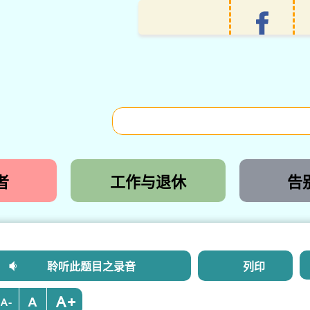
者
工作与退休
告
聆听此题目之录音
列印
+
-