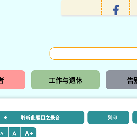
者
工作与退休
告
聆听此题目之录音
列印
+
-