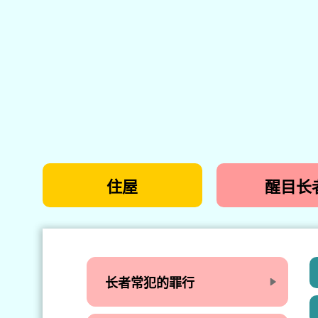
住屋
醒目长
长者常犯的罪行