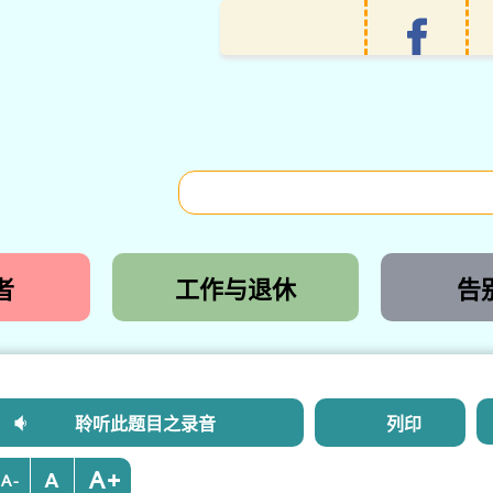
者
工作与退休
告
聆听此题目之录音
列印
+
-