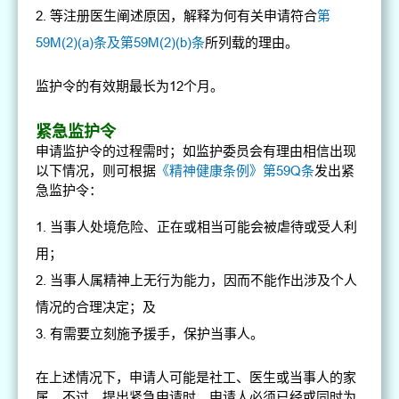
等注册医生阐述原因，解释为何有关申请符合
第
59M(2)(a)条及第59M(2)(b)条
所列载的理由。
监护令的有效期最长为12个月。
紧急监护令
申请监护令的过程需时；如监护委员会有理由相信出现
以下情况，则可根据
《精神健康条例》第59Q条
发出紧
急监护令：
当事人处境危险、正在或相当可能会被虐待或受人利
用；
当事人属精神上无行为能力，因而不能作出涉及个人
情况的合理决定；及
有需要立刻施予援手，保护当事人。
在上述情况下，申请人可能是社工、医生或当事人的家
属。不过，提出紧急申请时，申请人必须已经或同时为