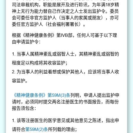
司法审裁机构，职能是展开及进行聆讯，为年满18岁精
神上无行为能力替自己作决定之人士发出监护令。委员
会可委任非官方监护人（当事人的家属或朋友），亦可
委任官方监护人（社会福利署署长）。
根据《精神健康条例》第IVB部，任何人可基于以下理
由申请监护令：
当事人属精神紊乱或弱智人士，其精神紊乱或弱智的
程度足以构成将其收容监护；
为当事人的利益着想或保护其他人，应该将当事人收
容监护。
《精神健康条例》第59M(3)条
列明，申请人提出监护申
请时，必须同时提交两名注册医生的书面报告，而每份
报告须包含：
该等注册医生的医学意见或其他意见之陈述，指出申
请符合
第59M(2)条
所列载的理由；