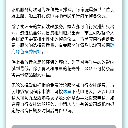
渡船服务每次可为25位先人撒灰，每家庭最多共11位亲
友上船，船上有礼仪师协助市民举行简单悼念仪式。
除了食环署的免费渡轮服务，家人亦可自行安排船只出
海，透过私营公司自费租用船只出海，市民可根据个人
喜好或需要安排个性化的悼念仪式，市民应自行判断收
费与服务的选择及质量，有关服务详情及比较可参阅
政
府绿色殡葬网站
。
海上撒放骨灰是较环保的葬仪，为了对海洋生态的影响
减到最低，除了骨灰和限量的花瓣外，公众不可将祭品
等其他物品撒到海里。
无论选择政府提供的免费渡轮服务或自行安排船只，市
民均须按照程序申请，可按
这里
下载申请表，填妥后申
请人可到九龙或港岛坟场及火葬场办事处提交申请。如
选择自行安排渡船服务，申请人应与有关公司或机构拟
定好出海日期及时间后再作申请。