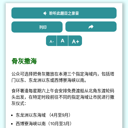
聆听此题目之录音
列印
+
-
骨灰撒海
公众可选择把骨灰撒放在本港三个指定海域内，包括塔
门以东、东龙洲以东或西博寮海峡以南。
食环署逢每星期六上午会安排免费渡船从北角东渡轮码
头出发，在特定时段前往不同的指定海域让市民进行撒
灰仪式：
东龙洲以东海域 （4月至9月）
西博寮海峡以南（10月至3月）