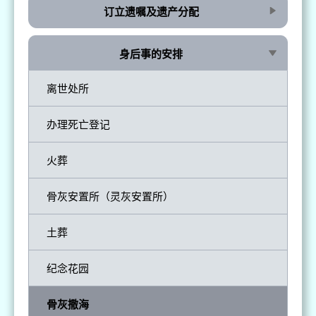
订立遗嘱及遗产分配
身后事的安排
离世处所
办理死亡登记
火葬
骨灰安置所（灵灰安置所）
土葬
纪念花园
骨灰撒海