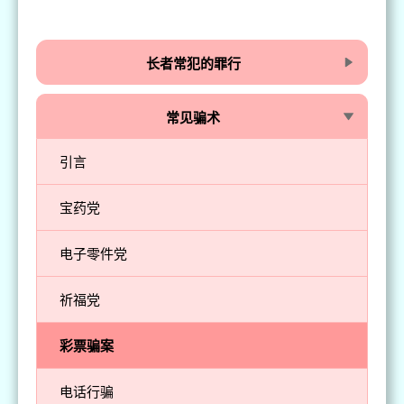
长者常犯的罪行
常见骗术
引言
宝药党
电子零件党
祈福党
彩票骗案
电话行骗