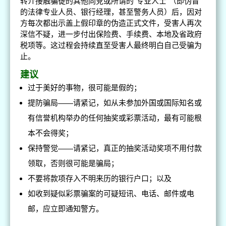
转介接触骗徒的其他同党或所谓的“专业人士”（即伪冒
的法律专业人员、银行经理，甚至警务人员）后，因对
方每次都出示盖上假印章的伪造正式文件，受害人再次
深信不疑，进一步付出保险费、手续费、本地及省政府
税项等。这过程会持续直至受害人最终明白自己受骗为
止。
建议
过于美好的事物，很可能是假的；
提防骗局——请紧记，如从未参加外国或国际知名或
有信誉机构举办的任何抽奖或彩票活动，最有可能根
本不会得奖；
保持警觉——请紧记，真正的抽奖活动奖项不用付款
领取，否则很可能是骗局；
不要将款项存入不明来历的银行户口；以及
如收到疑似彩票骗案的可疑短讯、电话、邮件或电
邮，应立即通知警方。