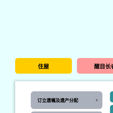
住屋
醒目长
订立遗嘱及遗产分配