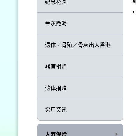
纪念花园
骨灰撒海
遗体／骨殖／骨灰出入香港
器官捐赠
遗体捐赠
实用资讯
人寿保险