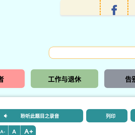
者
工作与退休
告
聆听此题目之录音
列印
+
-