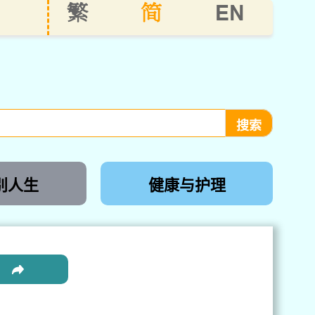
EN
繁
简
别人生
健康与护理