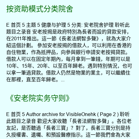
按资助模式分类院舍
E 首页 5 主题 5 健康与护理 5 分类: 安老院舍护理 聆听此
题目之录音 安老按揭是政府特別為長者而設的貸款安排，
在2011年推出。這一節《長者法網智多聲》，就為大家介
紹這個計劃。 參加安老按揭的借款人，可以利用在香港的
自住物業，作為抵押品，向參與銀行申請安老按揭貸款。
借款人可以在固定年期內，每月拿到一筆錢，年期可以是
10年、15年、20年、以至百年歸老。遇到特別情況，也可
以拿一筆過貸款。借款人仍然是物業的業主，可以繼續住
在那裡，直至百年歸老。...
《安老院实务守则》
E 首页 5 Author archive for VisibleOnehk ( Page 2 ) 聆听
此题目之录音 歡迎大家收聽「長者法網智多聲」。各位老
友記，是否聽過「長者三寶」？對了，長者三寶分別是持
久授權書、遺囑、和預設醫療指示。這一節我們會為大家